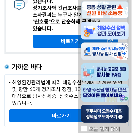
있습니다.
중동 상황관련 선원 비
정기조사와 긴급조사를 통한 방사능
조사결과는 누구나 알기 쉽게
"신호등"으로 단순화해 공개하고
해양수산물 방사능 안전
있습니다.
바로가기
해양수산물 방사능정보 
가까운 바다
방사능 궁금증 해결 방사
해양환경관리법에 따라 해양수산부에서 가까운 연안
해양 수산물 방사능 안전
및 항만 60개 정기조사 정점, 105개 긴급조사정점을
대상으로 방사성세슘, 삼중수소 등을 감시하고
있습니다.
후쿠시마 오염수 대응 
바로가기
오늘 열지 않기