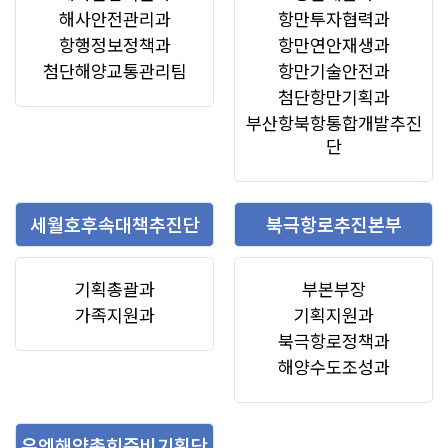
해사안전관리과
항만투자협력과
항행정보정책과
항만연안재생과
첨단해양교통관리팀
항만기술안전과
첨단항만기획과
부산항북항통합개발추진
단
세월호후속대책추진단
북극항로추진본부
기획총괄과
부본부장
가족지원과
기획지원과
북극항로정책과
해양수도조성과
유엔해양총회준비기획단