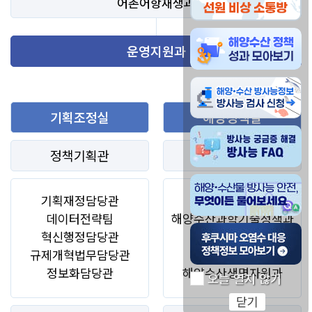
어촌어항재생과
해양수산물 방사능 안전
운영지원과
해양수산물 방사능정보 
기획조정실
해양정책실
방사능 궁금증 해결 방사
정책기획관
해양정책관
해양 수산물 방사능 안전
기획재정담당관
해양정책과
데이터전략팀
해양수산과학기술정책과
후쿠시마 오염수 대응 
혁신행정담당관
해양개발과
규제개혁법무담당관
해양레저관광과
정보화담당관
해양수산생명자원과
오늘 열지 않기
닫기