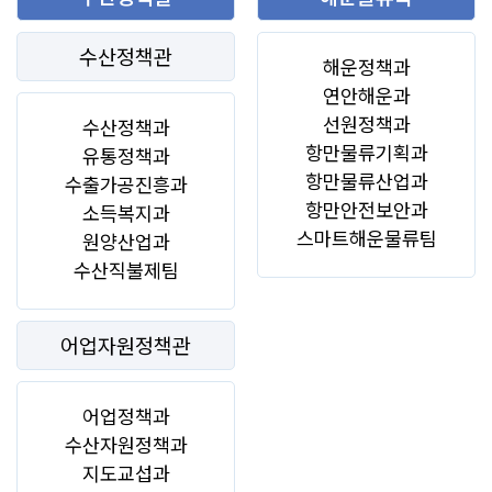
수산정책관
해운정책과
연안해운과
선원정책과
수산정책과
항만물류기획과
유통정책과
항만물류산업과
수출가공진흥과
항만안전보안과
소득복지과
스마트해운물류팀
원양산업과
수산직불제팀
어업자원정책관
어업정책과
수산자원정책과
지도교섭과