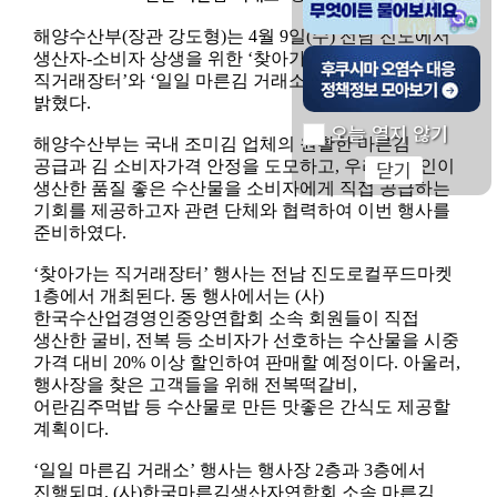
해양수산부(장관 강도형)는 4월 9일(수) 전남 진도에서
후쿠시마 오염수 대응 
생산자-소비자 상생을 위한 ‘찾아가는 수산물
직거래장터’와 ‘일일 마른김 거래소’ 행사를 개최한다고
밝혔다.
오늘 열지 않기
해양수산부는 국내 조미김 업체의 원활한 마른김
공급과 김 소비자가격 안정을 도모하고, 우리 어업인이
닫기
생산한 품질 좋은 수산물을 소비자에게 직접 공급하는
기회를 제공하고자 관련 단체와 협력하여 이번 행사를
준비하였다.
‘찾아가는 직거래장터’ 행사는 전남 진도로컬푸드마켓
1층에서 개최된다. 동 행사에서는 (사)
한국수산업경영인중앙연합회 소속 회원들이 직접
생산한 굴비, 전복 등 소비자가 선호하는 수산물을 시중
가격 대비 20% 이상 할인하여 판매할 예정이다. 아울러,
행사장을 찾은 고객들을 위해 전복떡갈비,
어란김주먹밥 등 수산물로 만든 맛좋은 간식도 제공할
계획이다.
‘일일 마른김 거래소’ 행사는 행사장 2층과 3층에서
진행되며, (사)한국마른김생산자연합회 소속 마른김