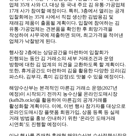
업체 35개 사와 CJ, 대상 등 국내 주요 김 유통·가공업체
17개 사가 참여할 예정이다. 특히, 3층에서 열리는 공개
입찰회에는 35개 사에서 직접 생산한 김밥용김 및
재래김 제품이 출품될 계획이다. 입찰에 참여하는 김
유통·가공업체는 견본품을 확인한 후 희망가격을
작성하여 사무국에 제출하면 되며, 최고가격을 적어낸
업체가 낙찰받게 된다.
행사장 2층에는 상담공간을 마련하여 입찰회가
진행되는 동안 김 거래소의 세부 거래조건과 운영
방향에 대한 김 업계의 의견을 교환하도록 할 계획이다.
또한, 휴게공간도 마련하여 김을 활용한 다양한 요리(김
파스타, 김부각, 흑미 김강정)도 맛볼 수 있을 예정이다.
해양수산부는 본격적인 마른김 거래소 운영(2027년
예정)이 시작되기 전까지 농수산물 온라인도매시장
(kafb2b.or.kr)을 활용하여 마른김의 공개거래를
활성화할 계획이다. 이에, 이번 행사 참가자를 대상으로
온라인도매시장 플랫폼 회원가입, 상품 등록 등 실제
거래 방법을 홍보·안내하기 위한 ‘온라인 도매거래
시연회’도 진행할 예정이다.
이날 행사를 주재한 홍래형 해양수산부 수산정책실장은