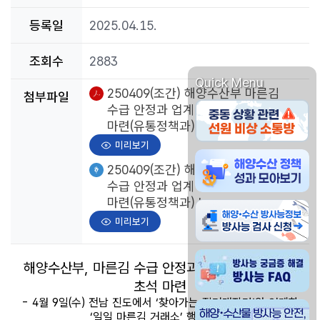
등록일
2025.04.15.
조회수
2883
Quick Menu
pdf파일
250409(조간) 해양수산부 마른김
첨부파일
중동 상황관련 선원 비
수급 안정과 업계 상생을 위한 초석
마련(유통정책과).pdf
미리보기
해양수산물 방사능 안전
한글파일
250409(조간) 해양수산부 마른김
수급 안정과 업계 상생을 위한 초석
마련(유통정책과).hwpx
해양수산물 방사능정보 
미리보기
방사능 궁금증 해결 방사
해양수산부, 마른김 수급 안정과 업계 상생을 위한
초석 마련
- 4월 9일(수) 전남 진도에서 ‘찾아가는 직거래장터’와 연계한
해양 수산물 방사능 안전
‘일일 마른김 거래소’ 행사 개최