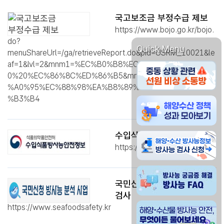
국고보조금 부정수급 제보
https://www.bojo.go.kr/bojo.
do?
Quick Menu
menuShareUrl=/ga/retrieveReport.do&pid=USRM_10021&le
af=1&lvl=2&mnm1=%EC%B0%B8%EC%97%AC%EC%99%8
중동 상황관련 선원 비
0%20%EC%86%8C%ED%86%B5&mnm2=%EB%B6%80%EC
%A0%95%EC%88%98%EA%B8%89%20%EC%A0%9C%EB
%B3%B4
해양수산물 방사능 안전
수입식품방사능안전정보
해양수산물 방사능정보 
https://radsafe.mfds.go.kr
방사능 궁금증 해결 방사
국민신청 수산물 방사능
검사
해양 수산물 방사능 안전
https://www.seafoodsafety.kr