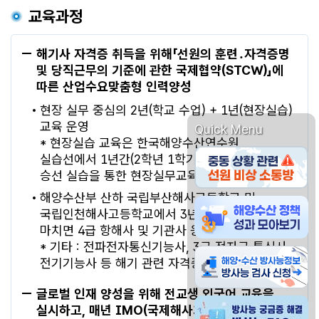
교육과정
해기사 자격증 취득을 위해「선원의 훈련․자격증명
및 당직근무의 기준에 관한 국제협약(STCW)」에
따른 산업수요맞춤형 인력양성
현장 실무 중심의 2년(학교 수업) + 1년(현장실습)
교육 운영
Quick Menu
* 현장실습 교육은 한국해양수산연수원
중동 상황관련 선원 비
실습선에서 1년간(2학년 1학기, 3학년 2학기)
승선 실습을 통한 현장실무교육 시행
해양수산부 산하 국립부산해사고등학교 및
해양수산물 방사능 안전
국립인천해사고등학교에서 3년의 교육과정을
마치면 4급 항해사 및 기관사 응시 자격 취득
* 기타 : 전파전자통신기능사, 3급 전자급 통신사,
해양수산물 방사능정보 
전기기능사 등 해기 관련 자격증 취득
글로벌 인재 양성을 위해 전교생 외국어 교육을
방사능 궁금증 해결 방사
실시하고, 매년 IMO(국제해사기구) 국제회의에