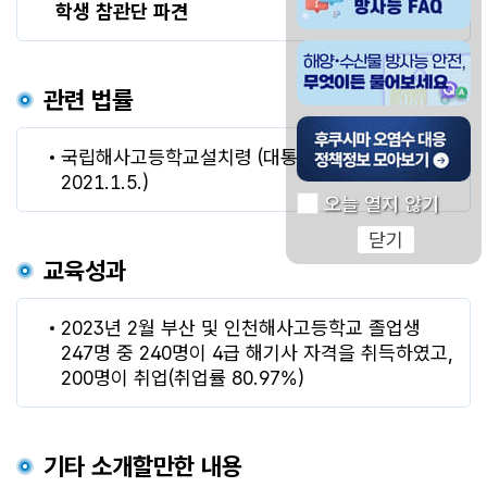
학생 참관단 파견
해양 수산물 방사능 안전
관련 법률
후쿠시마 오염수 대응 
국립해사고등학교설치령 (대통령령 제31380호,
2021.1.5.)
오늘 열지 않기
닫기
교육성과
2023년 2월 부산 및 인천해사고등학교 졸업생
247명 중 240명이 4급 해기사 자격을 취득하였고,
200명이 취업(취업률 80.97%)
기타 소개할만한 내용