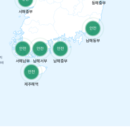
동해중부
서해중부
안전
남해동부
안전
안전
안전
계
서해남부
남해서부
남해중부
0배
안전
제주해역