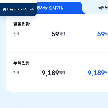
수산물 방사능 검사현황
국민
방사능 검사신청
일일현황
59
59
전체
적합
부
누적현황
9,189
9,189
전체
적합
부