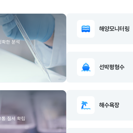
해양모니터링
정확한 분석
선박평형수
해수욕장
유통 질서 확립