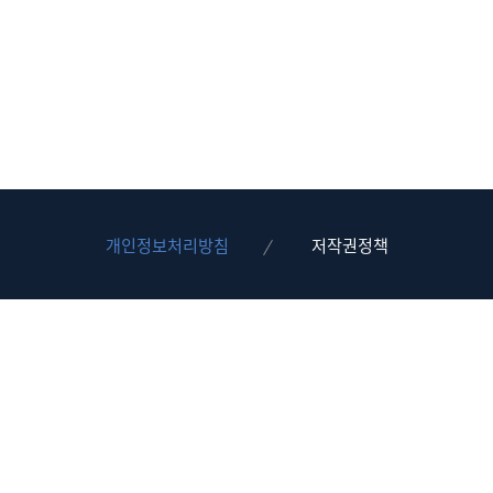
개인정보처리방침
저작권정책
우) 48789 부산광역시 동구 중앙대로 361번길 14(수정동) 아이엠
빌딩 해양수산부 19층
Copyright © Ministry of Oceans and Fisheries. All rights
reserved.