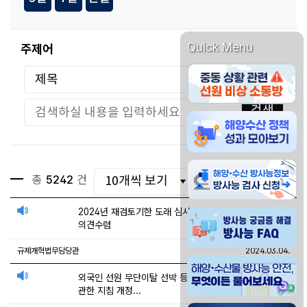
Quick Menu
주제어
중동 상황관련 선원 비
검색
해양수산물 방사능 안전
해양수산물 방사능정보 
총
5242
건
선택
2024년 재검토기한 도래 심사대상 목록 공개 및
방사능 궁금증 해결 방사
의견수렴
규제개혁법무담당관
2024.03.04.
해양 수산물 방사능 안전
외국인 선원 무단이탈 선박 등의 무역항 출입허가 등에
관한 지침 개정...