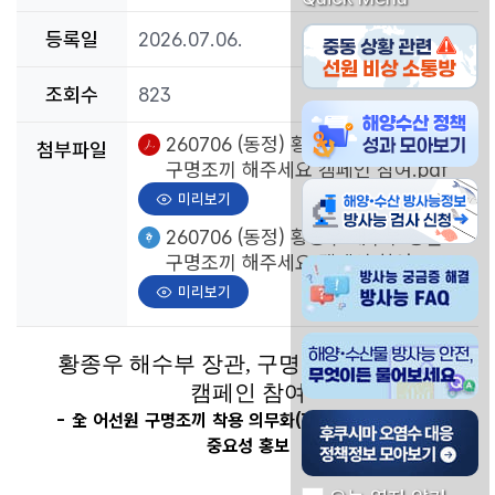
중동 상황관련 선원 비
등록일
2026.07.06.
조회수
823
해양수산물 방사능 안전
pdf파일
260706 (동정) 황종우 해수부 장관
첨부파일
구명조끼 해주세요 캠페인 참여.pdf
해양수산물 방사능정보 
미리보기
한글파일
260706 (동정) 황종우 해수부 장관
구명조끼 해주세요 캠페인 참여.hwpx
방사능 궁금증 해결 방사
미리보기
해양 수산물 방사능 안전
황종우 해수부 장관, 구명조끼 해주세요
캠페인 참여
- 全 어선원 구명조끼 착용 의무화(7.1) 계기, 구명조끼
후쿠시마 오염수 대응 
중요성 홍보