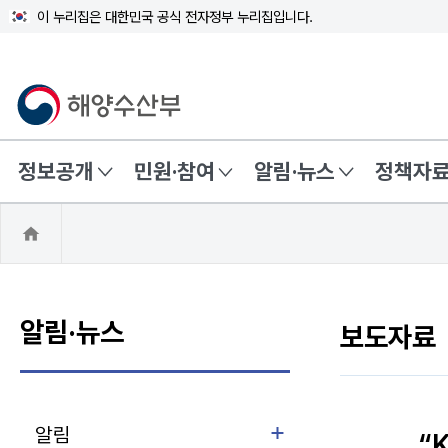
이 누리집은 대한민국 공식 전자정부 누리집입니다.
해양수산부
정보공개
민원·참여
알림·뉴스
정책자
홈
으
로
알림·뉴스
보도자료
하위 메뉴 접힘
알림
“