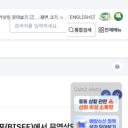
가상징 알아보기
화면 크기
ENGLISH
통합검색
통합검색
전체메뉴
프
린
트
Quick Menu
하
기
공유하기 
즐겨
중동 상황관련 선원 비상
해양수산물 방사능 안전정보
포(BISFE)에서 무역상담회 개최