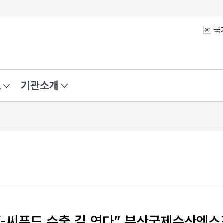
국
료
기관소개
K-씨푸드 수출 길 연다” 부산국제수산엑스