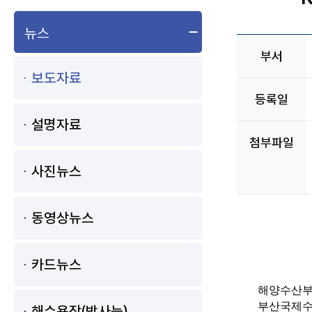
하위 메뉴 펼침
뉴스
부서
보도자료
등록일
설명자료
첨부파일
사진뉴스
동영상뉴스
카드뉴스
해양수산부(
부산국제수산
해수욕장(방사능)