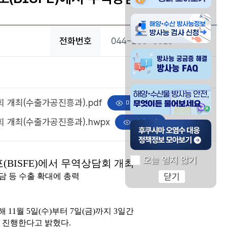
해양수산물 방사능정보 방
전화번호
044-200-5018
방사능 궁금증 해결 방사능 
해양 수산물 방사능 안전,
회 개최(수출가공진흥과).pdf
미리보기
회 개최(수출가공진흥과).hwpx
미리보기
후쿠시마 오염수 대응 정
오늘 열지 않기
(BISFE)에서 무역상담회 개최
닫기
출상담 등 수출 확대에 총력
1월 5일(수)부터 7일(금)까지 3일간
 진행한다고 밝혔다.