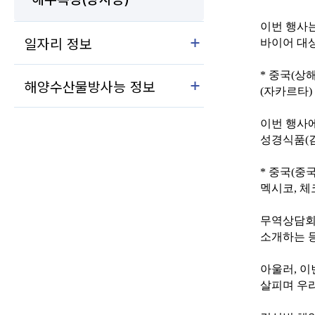
이번 행사는
하위 메뉴 접힘
일자리 정보
바이어 대
하위 메뉴 접힘
* 중국(상해
해양수산물방사능 정보
(자카르타)
이번 행사에
성경식품(김
* 중국(중국
멕시코, 체
무역상담회
소개하는 등
아울러, 
살피며 우리