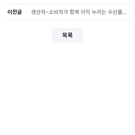
이전글
생산자-소비자가 함께 이익 누리는 수산물 유통 “새 틀” 짠다
목록