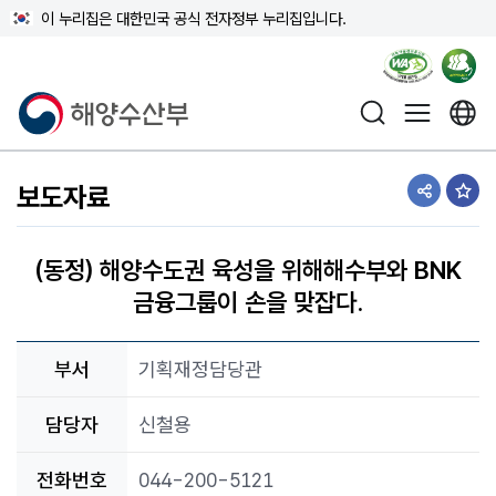
이 누리집은 대한민국 공식 전자정부 누리집입니다.
해양수산부
보도자료
공유하기
즐겨
(동정) 해양수도권 육성을 위해해수부와 BNK
금융그룹이 손을 맞잡다.
부서
기획재정담당관
담당자
신철용
전화번호
044-200-5121