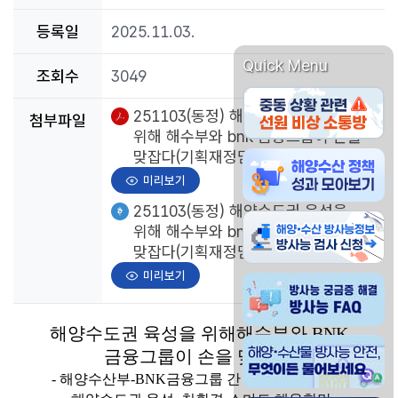
등록일
2025.11.03.
Quick Menu
조회수
3049
중동 상황관련 선원 비
pdf파일
251103(동정) 해양수도권 육성을
첨부파일
위해 해수부와 bnk 금융그룹이 손을
맞잡다(기획재정담당관).pdf
해양수산물 방사능 안전
미리보기
한글파일
251103(동정) 해양수도권 육성을
해양수산물 방사능정보 
위해 해수부와 bnk 금융그룹이 손을
맞잡다(기획재정담당관).hwpx
미리보기
방사능 궁금증 해결 방사
해양수도권 육성을 위해해수부와 BNK
해양 수산물 방사능 안전
금융그룹이 손을 맞잡다.
- 해양수산부-BNK금융그룹 간 업무협약서 체결